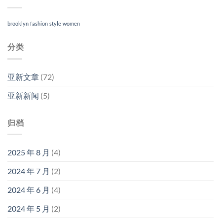
brooklyn
fashion
style
women
分类
亚新文章
(72)
亚新新闻
(5)
归档
2025 年 8 月
(4)
2024 年 7 月
(2)
2024 年 6 月
(4)
2024 年 5 月
(2)