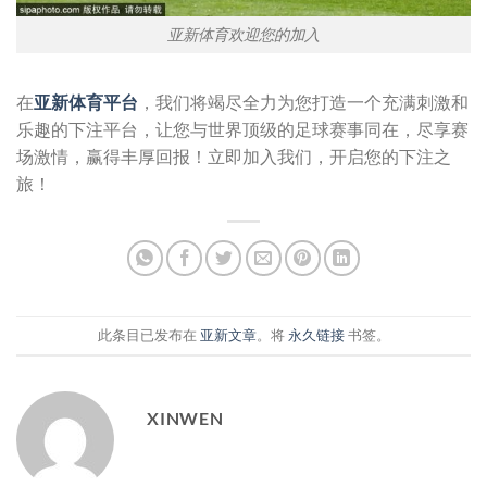
亚新体育欢迎您的加入
在
亚新体育平台
，我们将竭尽全力为您打造一个充满刺激和
乐趣的下注平台，让您与世界顶级的足球赛事同在，尽享赛
场激情，赢得丰厚回报！立即加入我们，开启您的下注之
旅！
此条目已发布在
亚新文章
。将
永久链接
书签。
XINWEN