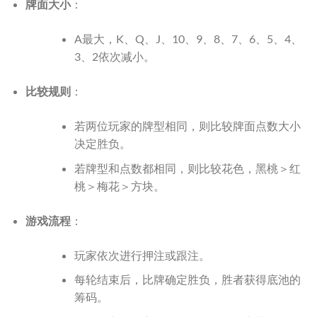
牌面大小
：
A最大，K、Q、J、10、9、8、7、6、5、4、
3、2依次减小。
比较规则
：
若两位玩家的牌型相同，则比较牌面点数大小
决定胜负。
若牌型和点数都相同，则比较花色，黑桃＞红
桃＞梅花＞方块。
游戏流程
：
玩家依次进行押注或跟注。
每轮结束后，比牌确定胜负，胜者获得底池的
筹码。