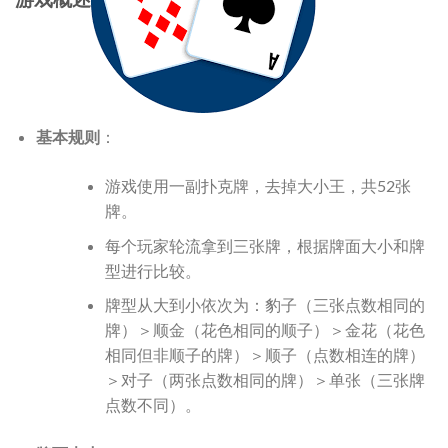
基本规则
：
游戏使用一副扑克牌，去掉大小王，共52张
牌。
每个玩家轮流拿到三张牌，根据牌面大小和牌
型进行比较。
牌型从大到小依次为：豹子（三张点数相同的
牌）＞顺金（花色相同的顺子）＞金花（花色
相同但非顺子的牌）＞顺子（点数相连的牌）
＞对子（两张点数相同的牌）＞单张（三张牌
点数不同）。