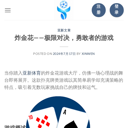
跳
注
登
到
册
录
内
容
亚新文章
炸金花——极限对决，勇敢者的游戏
POSTED ON
2024年7月17日
BY
XINWEN
当你踏入
亚新体育
的炸金花游戏大厅，仿佛一场心理战的舞
台即将展开。这款扑克牌类游戏以其简单易学却充满策略的
特点，吸引着无数玩家挑战自己的牌技和运气。
游戏概述