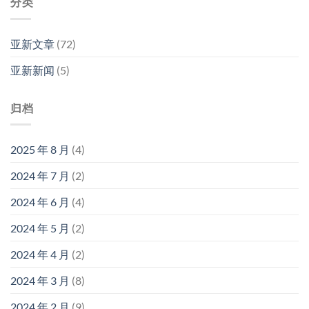
分类
亚新文章
(72)
亚新新闻
(5)
归档
2025 年 8 月
(4)
2024 年 7 月
(2)
2024 年 6 月
(4)
2024 年 5 月
(2)
2024 年 4 月
(2)
2024 年 3 月
(8)
2024 年 2 月
(9)