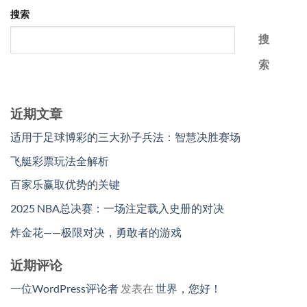
搜索
搜
索
近期文章
适用于足球博彩的三大孙子兵法：智慧决胜赛场
飞艇彩票玩法全解析
百家乐赢取优势的关键
2025 NBA总决赛：一场注定载入史册的对决
炸金花——极限对决，勇敢者的游戏
近期评论
一位WordPress评论者
发表在
世界，您好！