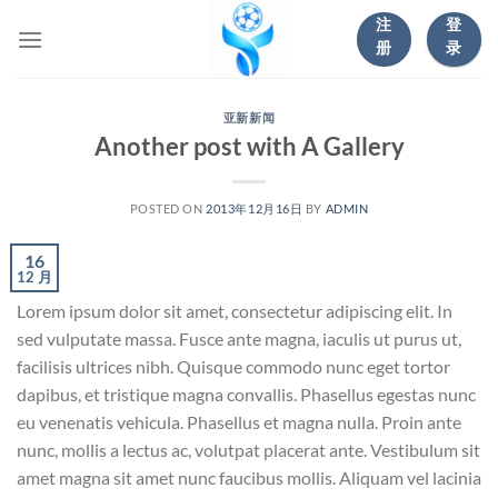
跳
注
登
到
册
录
内
容
亚新新闻
Another post with A Gallery
POSTED ON
2013年12月16日
BY
ADMIN
16
12 月
Lorem ipsum dolor sit amet, consectetur adipiscing elit. In
sed vulputate massa. Fusce ante magna, iaculis ut purus ut,
facilisis ultrices nibh. Quisque commodo nunc eget tortor
dapibus, et tristique magna convallis. Phasellus egestas nunc
eu venenatis vehicula. Phasellus et magna nulla. Proin ante
nunc, mollis a lectus ac, volutpat placerat ante. Vestibulum sit
amet magna sit amet nunc faucibus mollis. Aliquam vel lacinia