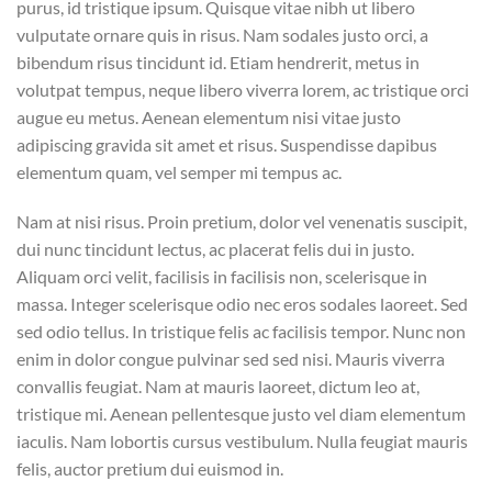
purus, id tristique ipsum. Quisque vitae nibh ut libero
vulputate ornare quis in risus. Nam sodales justo orci, a
bibendum risus tincidunt id. Etiam hendrerit, metus in
volutpat tempus, neque libero viverra lorem, ac tristique orci
augue eu metus. Aenean elementum nisi vitae justo
adipiscing gravida sit amet et risus. Suspendisse dapibus
elementum quam, vel semper mi tempus ac.
Nam at nisi risus. Proin pretium, dolor vel venenatis suscipit,
dui nunc tincidunt lectus, ac placerat felis dui in justo.
Aliquam orci velit, facilisis in facilisis non, scelerisque in
massa. Integer scelerisque odio nec eros sodales laoreet. Sed
sed odio tellus. In tristique felis ac facilisis tempor. Nunc non
enim in dolor congue pulvinar sed sed nisi. Mauris viverra
convallis feugiat. Nam at mauris laoreet, dictum leo at,
tristique mi. Aenean pellentesque justo vel diam elementum
iaculis. Nam lobortis cursus vestibulum. Nulla feugiat mauris
felis, auctor pretium dui euismod in.