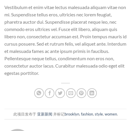
Vestibulum et enim vitae lectus malesuada aliquam vitae non
mi. Suspendisse tellus eros, ultricies nec lorem feugiat,
pharetra auctor dui. Suspendisse placerat neque leo, nec
commodo eros ultrices vel. Fusce elit libero, aliquam quis
libero non, consectetur accumsan est. Proin tempus mauris id
cursus posuere. Sed et rutrum felis, vel aliquet ante. Interdum
et malesuada fames ac ante ipsum primis in faucibus.
Pellentesque neque tellus, condimentum non eros non,
consectetur auctor lacus. Curabitur malesuada odio eget elit
egestas porttitor.
此项目发布于
亚新新闻
并标记
brooklyn
,
fashion
,
style
,
women
.